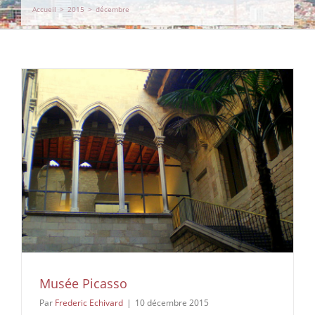
Accueil
>
2015
>
décembre
Musée Picasso
Par
Frederic Echivard
|
10 décembre 2015