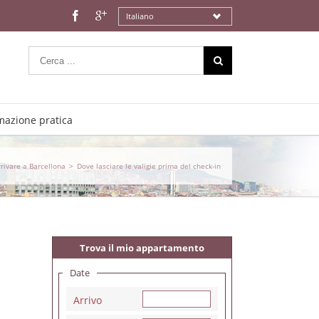
Italiano
mazione pratica
rivare a Barcellona
>
Dove lasciare le valigie prima del check-in
Trova il mio appartamento
Date
Arrivo