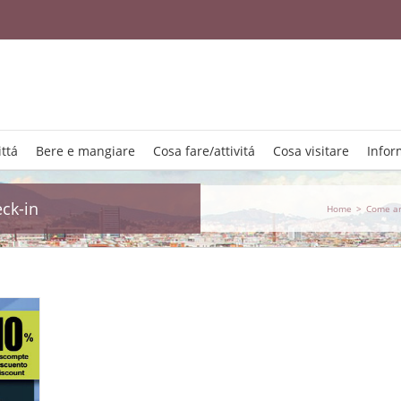
ttá
Bere e mangiare
Cosa fare/attivitá
Cosa visitare
Infor
eck-in
Home
>
Come ar