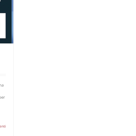
gna
per
nti