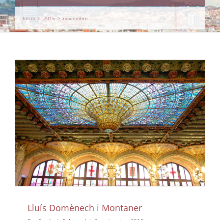
Inicio
>
2015
>
noviembre
Lluís Domènech i Montaner