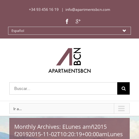
+34 93 456 16 19
|
info@apartmentsbcn.com
Español
Ir a...
Monthly Archives:
ELunes amñ2015
f20192015-11-02T10:20:19+00:00amLunes