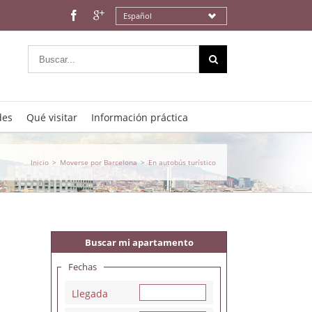
Español
des
Qué visitar
Información práctica
Inicio
>
Moverse por Barcelona
>
En autobús turístico
Buscar mi apartamento
Fechas
Llegada