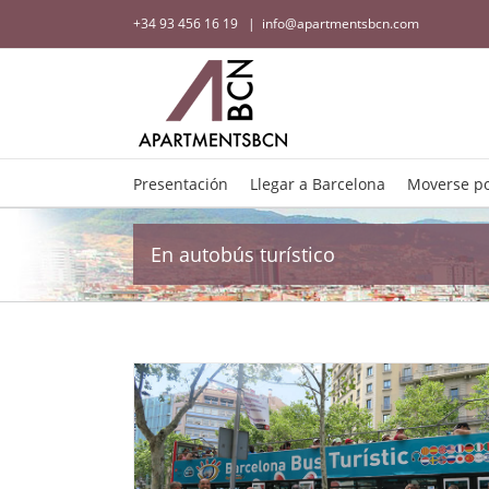
+34 93 456 16 19
|
info@apartmentsbcn.com
Presentación
Llegar a Barcelona
Moverse po
En autobús turístico