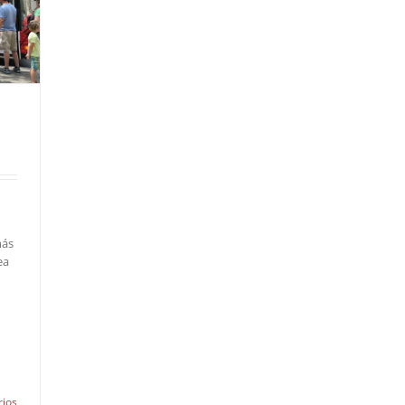
más
ea
ios