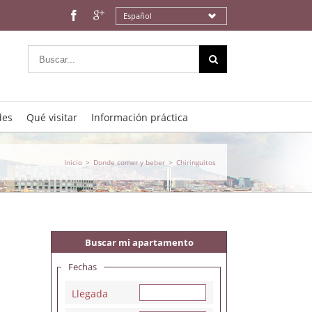
Español
des
Qué visitar
Información práctica
Inicio
>
Donde comer y beber
>
Chiringuitos
Buscar mi apartamento
Fechas
Llegada