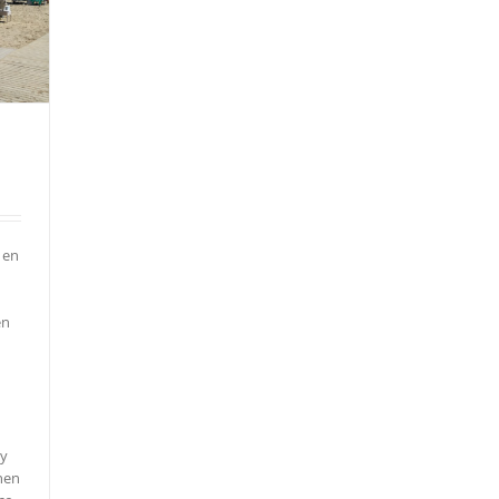
 en
en
ay
nen