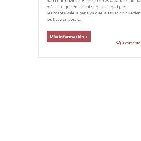
nada que envidiar. El precio no es barato, es un p
más caro que en el centro de la ciudad pero
realmente vale la pena ya que la situación que tie
los hace únicos.
[…]
Más información
0 comentar