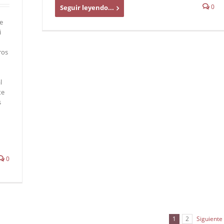
0
Seguir leyendo...
e
i
ros
l
te
s
0
1
2
Siguiente