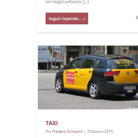
sin ningún esfuerzo. […]
Seguir leyendo...
TAXI
Por
Frederic Echivard
|
5 febrero 2015