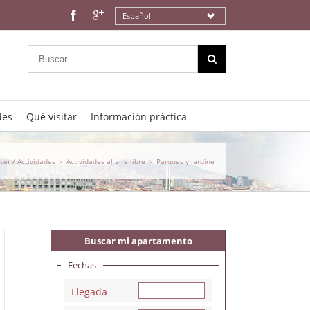
Español
des
Qué visitar
Información práctica
cer / Actividades
>
Actividades al aire libre
>
Parques y jardine
Buscar mi apartamento
Fechas
Llegada