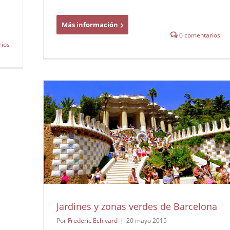
Más información
0 comentarios
ios
Jardines y zonas verdes de Barcelona
Por
Frederic Echivard
|
20 mayo 2015