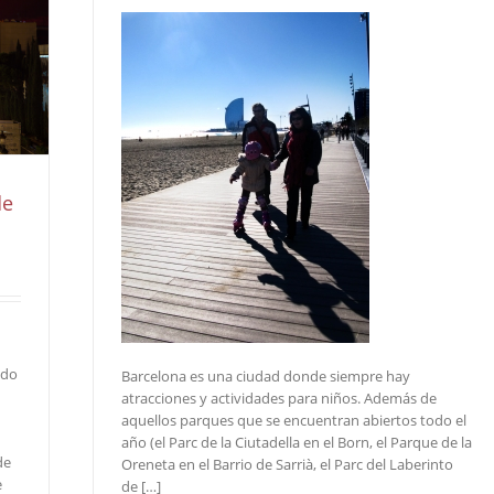
de
odo
Barcelona es una ciudad donde siempre hay
atracciones y actividades para niños. Además de
aquellos parques que se encuentran abiertos todo el
año (el Parc de la Ciutadella en el Born, el Parque de la
de
Oreneta en el Barrio de Sarrià, el Parc del Laberinto
e
de […]