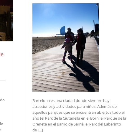
de
odo
Barcelona es una ciudad donde siempre hay
atracciones y actividades para niños. Además de
aquellos parques que se encuentran abiertos todo el
año (el Parc de la Ciutadella en el Born, el Parque de la
de
Oreneta en el Barrio de Sarrià, el Parc del Laberinto
e
de […]