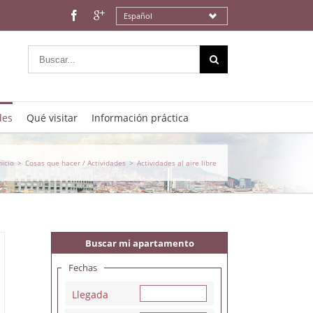
Español
des
Qué visitar
Información práctica
nicio
>
Cosas que hacer / Actividades
>
Actividades al aire libre
Buscar mi apartamento
Fechas
Llegada