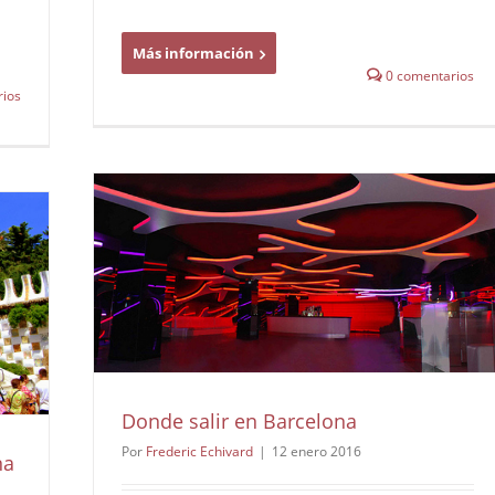
Más información
0 comentarios
ios
Donde salir en Barcelona
Por
Frederic Echivard
|
12 enero 2016
na