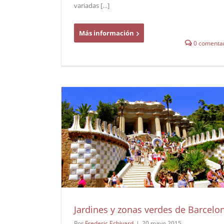
variadas […]
Más información
0 comentar
Jardines y zonas verdes de Barcelo
Por
Frederic Echivard
|
20 mayo 2015