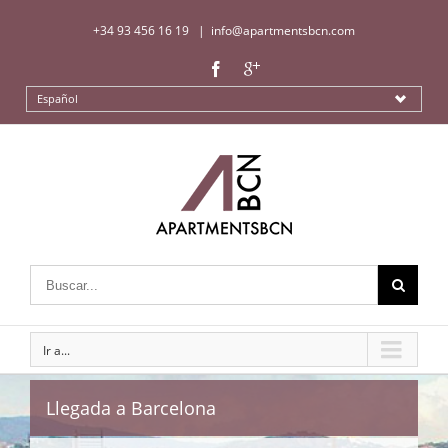
+34 93 456 16 19
|
info@apartmentsbcn.com
Español
Ir a...
Llegada a Barcelona